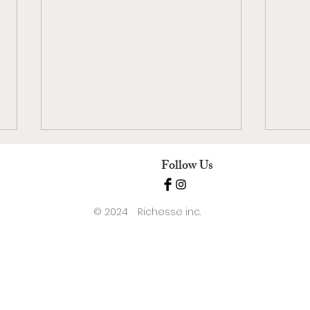
「共に考えてくれる」相手が
高価
Follow Us
いる
流行
© 2024 Richesse inc.
自分の肌に合うものが分からない
高価
まま、トラブルが起きてもどうし
りも
ていいかわからず、その都度化粧
に合
品を変えていました。 そんな私
年。
がこちらと出会い、肌が良くなる
食品
ように肌との日々の付き合い方を
由、