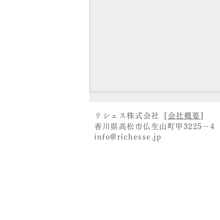
肌は自然のままでいいと過ご
リシェス株式会社
[
会社概要
]
香川県高松市仏生山町甲3225－4
してきました
info@richesse.jp
私はこれまで肌は自然のままでい
いと、日焼けも気にせず過ごして
きました。 でも30代後半になっ
てシミやシワが目立つようにな
り、このままどうなってしまうの
か、突如不安にかられるようにな