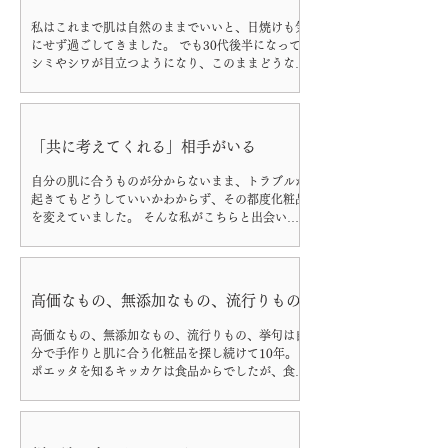
た
私はこれまで肌は自然のままでいいと、日焼けも気
にせず過ごしてきました。 でも30代後半になって
シミやシワが目立つようになり、このままどうなっ
てしまうのか、突如不安にかられるようになりまし
た。 その不安を解消するために頼ったのは、ネッ
トの口コミや広告の言葉。...
「共に考えてくれる」相手がいる
自分の肌に合うものが分からないまま、トラブルが
起きてもどうしていいかわからず、その都度化粧品
を変えていました。 そんな私がこちらと出会い、
肌が良くなるように肌との日々の付き合い方を教え
てもらいました。 「共に考えてくれる」相手がい
ることはとても安心です。 （ 20代 T様 ）
高価なもの、無添加なもの、流行りもの
高価なもの、無添加なもの、流行りもの、挙句は自
分で手作りと肌に合う化粧品を探し続けて10年。
ポエッタを知るキッカケは食品からでしたが、食品
を扱う理由、又確かなものを扱っているにもかかわ
らず無理に押し付けない姿勢や、ポエッタのお店に
来る方の肌を見て、試してみたいという気持ち...