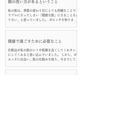
顔の洗い方があるということ
私の肌は、季節の変わり目にとても些細なことでト
ラブルになってしまい「健康な肌」になることなん
てない、と思っていました。 ポエッタを知りまず
驚いたことは、顔の洗い方があるということ。私の
肌に合うことをすることで見る見る変わり始めまし
た。...
健康で過ごすために必要なこと
化粧品が私の肌のシミや乾燥を良くしてくれキレイ
にしてくれると思い込んでいました。 しかし、ポ
エッタに出会い、肌の仕組みを知り、今までしてき
たことの大半が気持ちとは裏腹なことだったと痛感
しました。 いろいろな面から自分の肌を知り、人
が健康で過ごすために必要なことを気づけたよう...
自分の肌のままな感じ
ポエッタに出会う前は、お化粧が嫌いでした。 時
間が経つとベタベタするし、自分で触るのが好きで
はありませんでした。 それがポエッタに出会いき
ちんと正しいお手入れをしてお化粧をしたら、自分
の肌のままな感じで、自分の肌が好きになれまし
た。 （ 30代 Ｍ様 ）